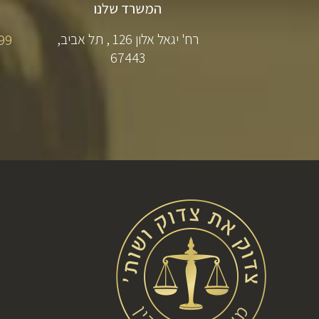
המשרד שלנו
רח' יגאל אלון 126 , תל אביב,
​99
67443