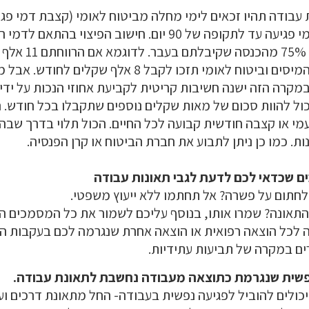
עבודה תהיו זכאים לימי מחלה מביטוח לאומי (קצבת דמי פג
עבודה). תוכלו לקבל דמי פגיעה עד לתקופה של 90 יום. חישוב הפי
ההכנסה שלכם, תקבל
בממוצע, לאחר חישוב המיסים וביטוח לאומי תזכו לקבל 8 
במקרה הזה ישנה חשיבות קריטית לקביעת אחוזי הנכות על ידי
ול להוות סכום של מאות שקלים נוספים שתקבלו בכל חודש. ה
י או קצבה חודשית קבועה לכל החיים. הכול תלוי בדרך שבה
ת. כמו כן ניתן לתבוע את חברת הביטוח או קרן הפנסיה.
ם שכדאי לכם לדעת לגבי תאונות עבודה
תום על פשרה? אל תחתמו ללא ייעוץ משפטי.
התאונה? שמרו אותו, בנוסף עליכם לשמור את כל המסמכים הר
 לכל הוצאה רפואית או הוצאה אחרת שנגרמה לכם בעקבות ה
ים במקרה של תביעות עתידיות.
פשית שנגרמת כתוצאה מעבודה נחשבת לתאונת עבודה.
 יכולים להוביל לפגיעה נפשית בעבודה- החל מתאונת דרכים ו