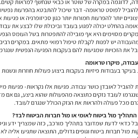
ה, לדוגמה במקרה של שוטר או כבאי שנחשף למראות קשים.
להוביל לפוסט טראומה- דבר שיכול להתבטא בהפרעות נפשיות
וניים יותר להפרעות חמורות יותר כגון סכיזופרניה או פגיעות
מה בהחלט יכולה לפגוע בעובד וביכולת שלו לבצע את עבודתו
מקרים מסוימים היא אף מובילה להתפטרות בשל העומס הנפשי
העבודה יש לפנות לקבלת טיפול רפואי מתאים. במקרים רבים
בל את הזכויות שמגיעות להם בעקבות הפגיעה הנפשית שנגרמ
עבודה, מיקרו טראומה
עיקר בעבודות פיזיות בעקבות ביצוע פעולות חוזרות ונשנות
 להוביל לאובדן כושר עבודה. פגיעות אלו נקראות- פגיעות מי
נגרמו לעובד נזקים כתוצאה מהפעולות שהוא ביצע, גם אם מדו
רם מכל פעולה ולהראות את הנזק הכולל שנגרם לעובד.
תהליך מול ביטוח לאומי או מול חברות הביטוח לבד?
 כדאי לדעת שמדובר בתהליך מורכב, כזה שמצריך ידע וניסיו
ת מול חברות ביטוח וגופים גדולים, התוצאה שתגיעו אליה ל