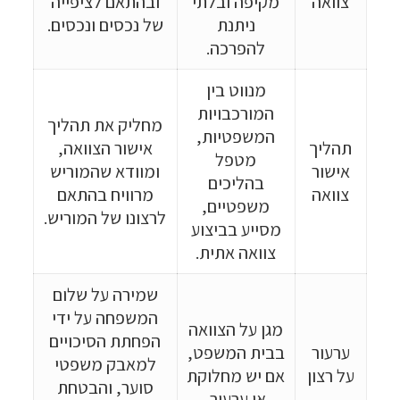
צוואה
מקיפה ובלתי
ובהתאם לציפייה
ניתנת
של נכסים ונכסים.
להפרכה.
מנווט בין
המורכבויות
מחליק את תהליך
המשפטיות,
תהליך
אישור הצוואה,
מטפל
אישור
ומוודא שהמוריש
בהליכים
צוואה
מרוויח בהתאם
משפטיים,
לרצונו של המוריש.
מסייע בביצוע
צוואה אתית.
שמירה על שלום
המשפחה על ידי
מגן על הצוואה
הפחתת הסיכויים
ערעור
בבית המשפט,
למאבק משפטי
על רצון
אם יש מחלוקת
סוער, והבטחת
או ערעור.