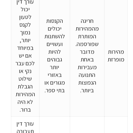
עורך דין
יכול
לטעון
חריגה
הקנסות
לקנס
מהמהירות
יכולים
נמוך
המותרת
להשתנות
יותר,
שפורסמה.
ועשויים
במיוחד
מהירות
מדובר
להיות
אם יש
מופרזת
באחת
גבוהים
לכם עבר
מעבירות
יותר
נקי או
התנועה
באזורי
שילוט
הנפוצות
מגורים או
הגבלת
ביותר.
בתי ספר.
המהירות
לא היה
ברור.
עורך דין
תעבורה