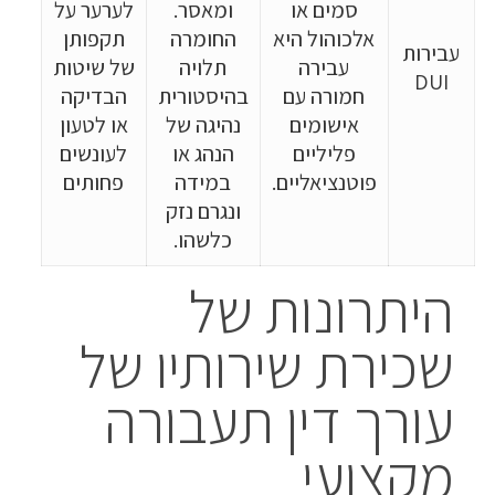
סמים או
ומאסר.
לערער על
אלכוהול היא
החומרה
תקפותן
עבירות
עבירה
תלויה
של שיטות
DUI
חמורה עם
בהיסטורית
הבדיקה
אישומים
נהיגה של
או לטעון
פליליים
הנהג או
לעונשים
פוטנציאליים.
במידה
פחותים
ונגרם נזק
כלשהו.
היתרונות של
שכירת שירותיו של
עורך דין תעבורה
מקצועי