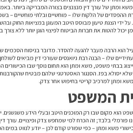
משא ומתן של עורך דין מנצנצים בצורה המבריקה ביותר. באמ
רת ההפסדים של הלקוח שלו – מוחשיים ובלתי מוחשיים – בש
. על ידי הצגת טיעון מבוסס היטב המעוגן במציאות החוק ובה
מן יכול להטות את חברות הביטוח לפיצוי הוגן יותר ללא צורך 
יעיל הוא הרבה מעבר להגעה להסדר. מדובר בניסוח הסכמים ש
תידיים שלו – הבנה רבת ניואנסים שעורכי דין מביאים לשולחן.
צוג בבתי משפט, משא ומתן הוא תחום נוסף שבו הכישורים המי
 שלא יסולא בפז. הסנגור האסטרטגי שלהם מבטיח שהקורבנות 
משא ומתן למרכיב קריטי בחיפוש אחר צדק.
בית המשפט
ט הוא מקום שבו רק המוכנים היטב ובעלי הידע משגשגים. י
נו פורמלי בלבד; זה הכרח למי שמחפש צדק ופיצויים. עורך דין
ורי משא ומתן – כפי שפורט קודם לכן – יודע לנווט במים ה