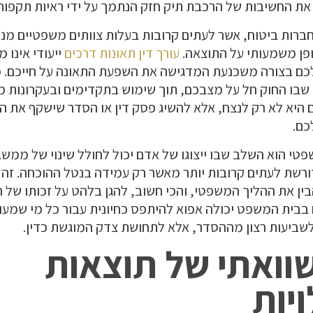
את החשיבות של הרכבת תיק חזק הנתמך על ידי ראיות תקפות 
רות ביטוח, אשר לעתים קרובות בעלות צוותים משפטיים מנו
ופן משמעותי על התוצאה.
עורך דין תאונות דרכים
ייעודי אינו מ
כם בצורה משכנעת המדגישה את השפעת התאונה על חייכם. מ
 שבו החוק חל על מצבכם, תוך שימוש בתקדימים ובעקרונות 
יא לא רק לנצח, אלא להשיג פסק דין או הסדר שישקף את ה
כם.
י הוא השלב שבו ייצוגו של אדם יכול לחולל שינוי של ממש. ע
דורשת לעתים קרובות יותר מאשר רק עמידה בנטל ההוכחה. זה
ין את ההליך המשפטי, והכי חשוב, להגן בלהט על זכותו של
ם בבית המשפט יכולה אפוא להיתפס כחיונית עבור כל מי שמעו
שביעות רצון מההסדר, אלא לתחושת צדק המוגשת כדין.
שוואתי של תוצאות
יות