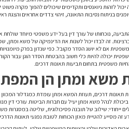
יכול לזהות ניואנסים ותקדימים שיכולים להפוך מקרה פשוט 
מיומנים בניתוח נסיבות התאונה, זיהוי צדדים אחראים והצגת ר
תביעה, נוכחותו של עורך דין בעל ידע משפטי מיוחד שולחת א
רצינות. זה לבדו יכול לשנות את הדינמיקה של משא ומתן, שכ
שפטית אם לא יושג הסדר מקובל. כפי שנדון בפרק מיומנויות
פטית יכולה להיות כלי חשוב בהבטחת הסדר הוגן עבור הקורב
חיות משפטית בתחום תביעות תאונות דרכים.
ת משא ומתן הן המפת
ת תאונות דרכים, תעוזת המשא ומתן עומדת כמגדלור המכוון
ביכולת לנהל משא ומתן יעיל עם חברות הביטוח. עורכי דין מ
ים ייחודי: שילוב של תובנה פסיכולוגית, שליטה במסגרות משפ
 זה מסייע להטיית מאזן הכוחות לטובת נפגעי תאונות הדרכים
בים האדירים שלהן והצוותים המשפטיים שלהן, לעתים קרובו