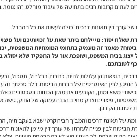
ים לעתים קרובות רבים בתחושה של עיבוד מוחלט. זהו צומת ב
ו של עורך דין תאונות דרכים יכולה לעשות את כל ההבדל.
 שאלת יסוד: מי יילחם ביתר שאת על זכויותיכם ועל פיצויי
ביטוח? מאמר זה מעמיק בתחומי המומחיות המשפטית, יכו
ייצוג בבית המשפט, ושופכת אור על התפקיד שלא יסולא ב
כף לטובתכם.
רכים, תוצאותיהן עלולות להיות כרוכות בבלבול, תסכול, ובע
הנפגע לבין האינטרסים של חברות הביטוח. בלב סכסוך זה ע
שורי משא ומתן, הקובעים את מאזן הכוחות בסכסוכים כאלה. 
שפטיות, פיצויים וצדק מחייב הבנה עמוקה של החוק, גישה 
ת לטובת הקורבן.
ומת של תאונת דרכים והמבוך הבירוקרטי שבא בעקבותיה, ההח
ביטוח לבין פנייה לעזרתו של עורך דין מיומן לתאונות דרכ
אות התיק שלהם. לב העניין הוא לא רק הבטחת פיצויים, אל