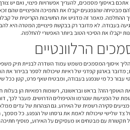
תכם באיסוף מסמכים, להעריך אפשרויות פיצוי, ואם יש צורך,
ם מבטיחה שהנפגעים יקבלו את התמיכה והפיצויים שהם זכא
 ההחלמה. מאמר זה מדגיש את החשיבות הקריטית של קבלת 
עה בעבודה. לא מדובר רק בבקשת פיצויים; המטרה היא להב
בנות יקבלו את הסיכוי הטוב ביותר האפשרי להחלמה.
מכים הרלוונטיים
ליך איסוף המסמכים משמש עמוד השדרה לבניית תיק משפטי
; מדובר בארגון קפדני של ראיות שיכולות לספר בבירור את הא
טי עבור כל מי שנפגע בעבודה, ומבטיח שאף פרט, קטן ככל שי
 האוסף הזה? בראש ובראשונה, רשומות רפואיות הן בעלות חשי
מת של הפציעות שנגרמו והטיפולים הדרושים. מעבר לכך, דוח
ציעים סקירה רשמית של האירוע. גם הצהרות של עדים ממלא
ל צד שלישי שיכולות לאמת את גרסתו של הנפגע. כל מסמך, 
 תקשורת עם מבטחים או מעסיקים על האירוע, מוסיף חתיכה 