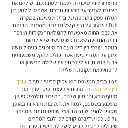
פרוצדורליות שיכולות לעבוד לטובתכם. יש להם את
היכולת לערער על הראיות נגדכם, אשר יכול לנוע בין
הטלת ספק בתוקפה של בדיקת נשימה במקרה
DUI לערעור על הדיוק של מדידות מהירות. הבנתם
את נבכי החוק מאפשרת להם לאתר נקודות תורפה
בתיק התביעה שאדם פשוט עשוי שלא לזהות.
בנוסף, עורכי דין דיני תעבורה מיומנים בניהול משא
ומתן על הסדרי טיעון אשר יכולים להקל משמעותית
את העונשים, ואולי למנוע את שלילת הרישיון או
להפחית את תקופת השלילה.
ייצוג בבית המשפט הוא אפיק קריטי נוסף בו
עורך
דין דיני תעבורה
מוכיח את עצמו כיקר ערך. תוך
מינוף הידע והניסיון שלהם, הם יכולים להציג טיעון
משכנע בשמכם, לנסח את הנסיבות והראיות באופן
שסביר להניח שיהדהד אצל שופטים ותובעים. יתר
על כן, כפי שדיברנו קודם לכן לגבי המקרים
שיכולים להוביל לביטול שלילת רישיון, עורך דין