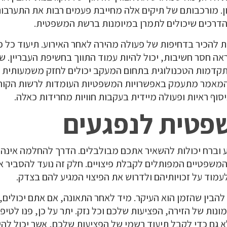
ן. מורכבותם של תיקים אלה מחייבת פעמים רבות את התערבותם
הדרכים שיכולים לתמרן במיומנות ברשת המשפטית.
ת להכיר בדחיפות של פעולה מהירה לאחר האירוע. תיעוד כל 
ה חסר חשיבות, יכול להיות עמוד התווך בחשיפת העבריין. שי
תקדמות הטכנולוגית בתחום המעקב יכולים לחזק משמעותית א
מאמר מתעמק באפשרויות המשפטיות העומדות לרשות הקורב
וף ראיות ופעולה מיידית בעקבות חוויות מחרידות כאלה.
שפטית לנפגעים
 וברח יכולות להשאיר אתכם מבולבלים. הדרך להחלמה אינה ר
 המשפטיים המפותלים לקבלת פיצויים. חלק זה נועד להסביר 
לעמוד על זכויותיהם ולדרוש את הפיצוי המגיע להם בצדק.
הבין שהזמן הוא העיקר. מיד לאחר התאונה, אם אתם יכולים,
מונות של הזירה, הפציעות שלכם וכל נזק. יתר על כן, פנו לטיפ
 גם כדי לקבל תיעוד רשמי של הפציעות שלכם, אשר יכול להיו