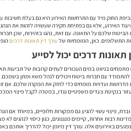
אכיפת החוק מיד עם התרחשות האירוע היא גם בעלת חשיבות על
עוד האירוע, אלא גם בפתיחת חקירה שעשויה לזהות את הנהג 
הביטוח שלכם על התאונה. עם זאת, נהגו בזהירות, שכן חברו
ת התשלומים. כאן, המומחיות של
עורך דין תאונות דרכים
הופכ
 תאונות דרכים יכול לסייע
ם מתמחים בניווט במים העכורים לעתים קרובות של תביעות תאונ
 להתמודד עם חברות ביטוח ויכולים לנהל משא ומתן בשמכם. י
 הדרושות ועדויות מומחים כדי לחזק את המקרה שלכם. אם זוה
עזור בנקיטת צעדים משפטיים נגדו, במטרה לקבל פיצוי המכס
 וברח, פיצוי עשוי להגיע גם ממקורות חלופיים, במיוחד אם הנ
ינות רבות אחרות, קיימים מנגנונים, כגון כיסוי לנהגים לא מ
געים באירועים אלה. עורך דין מיומן יכול להדריך אותכם באפ