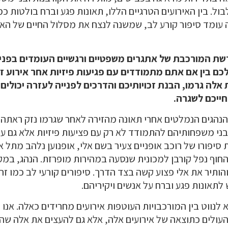
ל. בין האירועים הטרגיים הללו, תאונות פגע וברח בולטות כ
עומד סיפור קורע לב, שמשנה לנצח את מסלול החיים של הא
ת המורכבת של אתגרים משפטיים ורגשיים העומדים בפני 
לכם בין אם אתם מתמודדים עם פגיעות פיזיות אחר אירוע ז
אלה גרמו, הבנת זכויותיכם והדרכים לפנייה לעזרה יכולים
ייכם לשגרה.
הנהגים הנמלטים אחרי תאונה מהזירה לאחר שגרמו נזק ראתה 
בני משפחותיהם להתמודד לא רק עם פציעות פיזיות אלא גם ע
ת סיפורו של רוכב אופניים צעיר בשם אלי, אופנוען נלהב מתל 
חוף נפל קורבן למכונית שנסעה במהירות מופרזת. הנהג, במק
הותיר את אלי פצוע קשה בצד הדרך. סיפורים קורעי לב כמו זה
תאונות פגע וברח על אנשים ויקיריהם.
לנווט בין המורכבויות העוטפות אירועים מחרידים כאלה. אנו 
העולים כתוצאה של אירועים אלה, אלא גם להעצים את אלה שהו