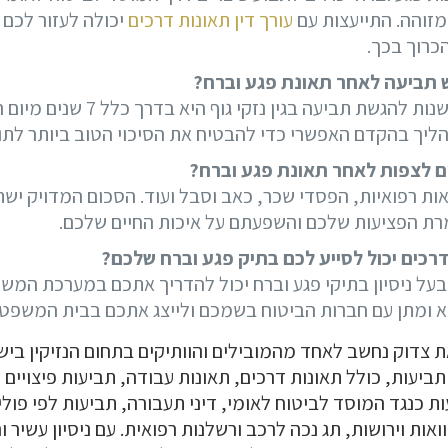
מזוהה. התייעצות עם
עורך דין תאונות דרכים
יכולה לעזור לכם 
כרוך בכך.
ש תביעה לאחר תאונת פגע וברח?
בישראל, תקופת ההתיישנות להגשת תביעה בג
יך בהקדם האפשרי כדי להבטיח את הסיכוי הטוב ביותר לתוצ
ים לצפות לאחר תאונת פגע וברח?
אות רפואיות, הפסדי שכר, כאב וסבל ועוד. הסכום המדויק י
רת הפציעות שלכם והשפעתם על איכות החיים שלכם.
 דרכים יכול לסייע לכם בתיק פגע וברח שלכם?
 בעל ניסיון בתיקי פגע וברח יכול להדריך אתכם במערכת המש
א ומתן עם חברות הביטוח בשמכם ולייצג אתכם בבית המשפט 
 צדוק נחשב לאחד מהמובילים והוותיקים בתחום הנזיקין ביש
ביעות, כולל תאונות דרכים, תאונות עבודה, תביעות פיצויים ל
ת כנגד המוסד לביטוח לאומי, דיני תעבורה, תביעות לפי פולי
אות וירושות, תג נכה לרכב ורשלנות רפואית. עם ניסיון עשיר 