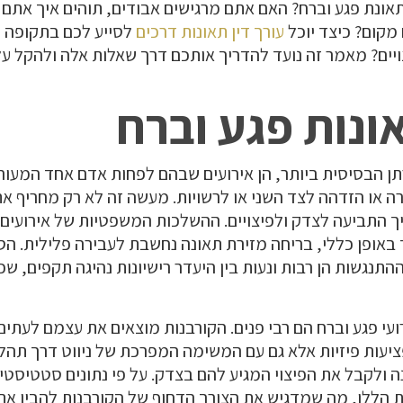
ונת פגע וברח? האם אתם מרגישים אבודים, תוהים איך אתם 
מקום? כיצד יוכל
עורך דין תאונות דרכים
לסייע לכם בתקופה ק
יים? מאמר זה נועד להדריך אותכם דרך שאלות אלה ולהקל על
ונות פגע וברח
רתן הבסיסית ביותר, הן אירועים שבהם לפחות אדם אחד המעו
ה או הזדהה לצד השני או לרשויות. מעשה זה לא רק מחריף א
 התביעה לצדק ולפיצויים. ההשלכות המשפטיות של אירועים 
 באופן כללי, בריחה מזירת תאונה נחשבת לעבירה פלילית. הס
תנגשות הן רבות ונעות בין היעדר רישיונות נהיגה תקפים, ש
עי פגע וברח הם רבי פנים. הקורבנות מוצאים את עצמם לעתים 
יעות פיזיות אלא גם עם המשימה המפרכת של ניווט דרך תהל
ולקבל את הפיצוי המגיע להם בצדק. על פי נתונים סטטיסטיי
 הללו, מה שמדגיש את הצורך הדחוף של הקורבנות להבין את 