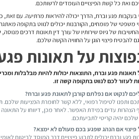
כם ואת כל קשת הפיצויים העומדים לרשותכם.
בעקבות פגע וברח, הדרך יכולה להיראות מרתיעה. עם זאת, כפ
י משפטי של מומחים, הקורבנות יכולים לנווט בתקופה מאתגרת 
חשיבות של גיוס שירותיו של עורך דין תאונות דרכים מנוסה, ש
ם להבטיח פיצוי הוגן על החוויה הקשה שלכם.
וצות על תאונות פגע
 תאונות פגע וברח, התוצאות יכולות להיות מבלבלות ומכרי
ת לעזור לכם לנווט בתקופה קשה זו.
ליכם לנקוט אם נפלתם קורבן לתאונת פגע וברח?
כם ותפנו לטיפול רפואי, ללא קשר לחומרת הפציעות שלכם. תי
סוף הצהרות עדים במידת האפשר. לאחר מכן, דיווחו על התאו
 שלכם יהיה קריטי לתביעתכם.
 פיצוי אם הנהג שפגע בכם מעולם לא ימצא?
נות פגע וברח יכולים לתבוע פיצויים דרך המוסד לביטוח לאומי